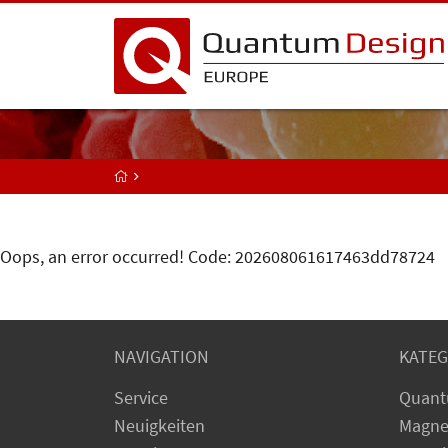
Oops, an error occurred! Code: 202608061617463dd78724
NAVIGATION
KATEG
Service
Quant
Neuigkeiten
Magne