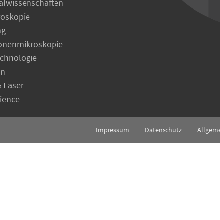
alwissenschaften
roskopie
ng
ronenmikroskopie
echnologie
en
& Laser
cience
Impressum
Datenschutz
Allgem