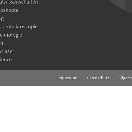
alwissenschaften
roskopie
ng
ronenmikroskopie
echnologie
en
& Laser
cience
Impressum
Datenschutz
Allgem