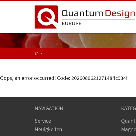
Oops, an error occurred! Code: 202608062127148ffc934f
NAVIGATION
KATEG
Service
Quant
Neuigkeiten
Magne