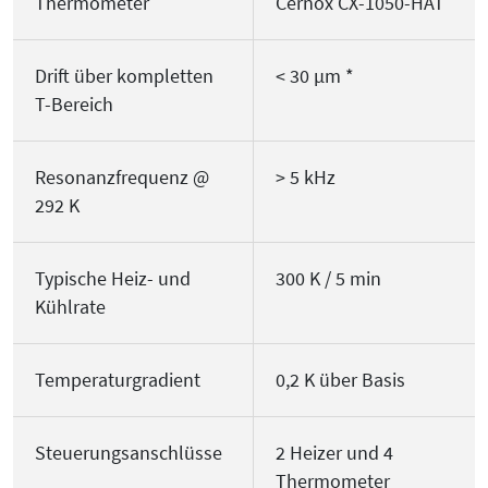
Thermometer
Cernox CX-1050-HAT
Drift über kompletten
< 30 µm *
T-Bereich
Resonanzfrequenz @
> 5 kHz
292 K
Typische Heiz- und
300 K / 5 min
Kühlrate
Temperaturgradient
0,2 K über Basis
Steuerungsanschlüsse
2 Heizer und 4
Thermometer