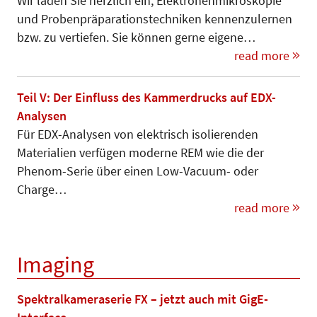
Wir laden Sie herzlich ein, Elek­tro­nen­mikroskopie
und Pro­ben­prä­pa­­ra­tionstechniken kennenzu­ler­nen
bzw. zu vertiefen. Sie können gerne eigene…
read more
Teil V: Der Einfluss des Kammerdrucks auf EDX-
Analysen
Für EDX-Analysen von elektrisch isolierenden
Materialien verfügen moderne REM wie die der
Phenom-Serie über einen Low-Vacuum- oder
Charge…
read more
Imaging
Spektralkameraserie FX – jetzt auch mit GigE-