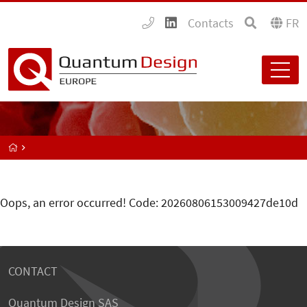
Contacts
FR
Oops, an error occurred! Code: 20260806153009427de10d
CONTACT
Quantum Design SAS