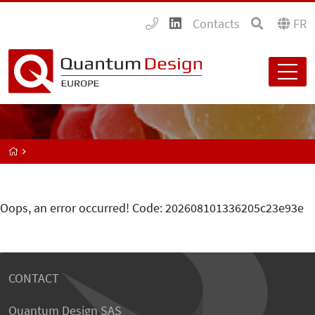
Contacts
FR
Oops, an error occurred! Code: 202608101336205c23e93e
CONTACT
Quantum Design SAS