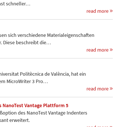
hst schneller…
read more
n sich verschiedene Materialeigenschaften
r. Diese beschreibt die…
read more
versitat Politècnica de València, hat ein
em MicroWriter 3 Pro…
read more
s NanoTest Vantage Plattform 5
eißoption des NanoTest Vantage Indenters
kant erweitert.