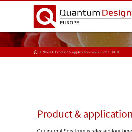
News
Product & application news - SPECTRUM
Product & applicatio
Our journal Spectrum is released four time