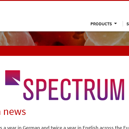
PRODUCTS
S
n news
s a year in German and twice a year in English across the E