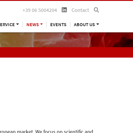
+39 06 5004204
Contact
ERVICE
NEWS
EVENTS
ABOUT US
uropean market. We focus on scientific and