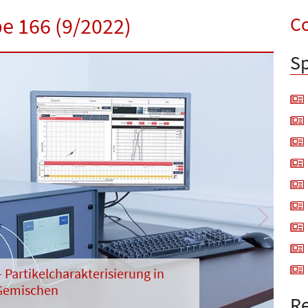
Co
be 166 (9/2022)
Sp
Next
Partikelcharakterisierung in
Gemischen
Re