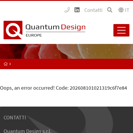
Contatti
IT
Oops, an error occurred! Code: 202608101021319c6f7e84
CONTATTI
Quantum Design s.r.l.