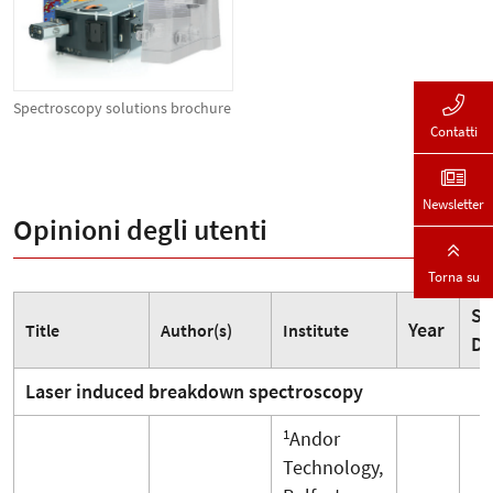
Spectroscopy solutions brochure
Contatti
Newsletter
Opinioni degli utenti
Torna su
Sp
Year
Title
Author(s)
Institute
De
Laser induced breakdown spectroscopy
1
Andor
Technology,