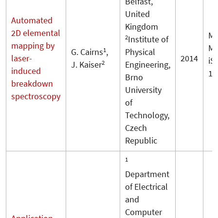
Belfast,
United
Automated
Kingdom
2D elemental
Me
2
Institute of
mapping by
ME
1
G. Cairns
,
Physical
laser-
2014
iS
2
J. Kaiser
Engineering,
induced
18
Brno
breakdown
University
spectroscopy
of
Technology,
Czech
Republic
1
Department
of Electrical
and
Computer