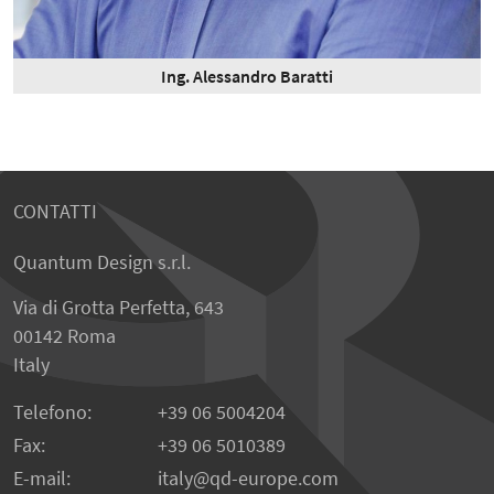
Ing. Alessandro Baratti
CONTATTI
Quantum Design s.r.l.
Via di Grotta Perfetta, 643
00142 Roma
Italy
Telefono:
+39 06 5004204
Fax:
+39 06 5010389
E-mail:
italy
qd-europe.com