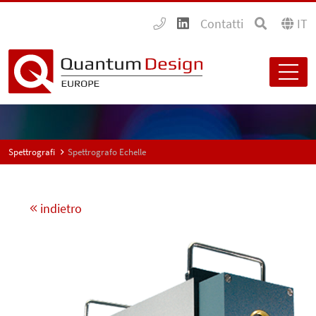
Contatti
IT
Spettrografi
Spettrografo Echelle
indietro