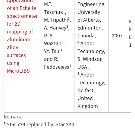
Application
M.T.
Engineering,
of an Echelle
1
Taschuk
,
University
spectrometer
2
M. Tripathi
,
of Alberta,
Me
for 2D
3
A. Hanvey
,
Edmonton,
ME
mapping of
R. Al-
Canada,
2007
iS
aluminum
3
2
Wazzan
,
Andor
18
alloy
1
Y.Y. Tsui
Technology,
surfaces
and R.
S. Windsor,
using
1
Fedosejevs
USA ,
MicroLIBS
3
Andor
Technology,
Belfast,
United
Kingdom
Remark:
1
iStar 734 replaced by iStar 334