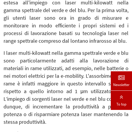
estesa all'impiego con laser multi-kilowatt nella
gamma spettrale del verde e del blu. Per la prima volta,
gli utenti laser sono ora in grado di misurare e
monitorare in modo efficiente i propri sistemi ed i
processi di lavorazione basati su tecnologia laser nel
range spettrale compreso dal lontano infrarosso al blu.
I laser multi-kilowatt nella gamma spettrale verde e blu
sono particolarmente adatti alla lavorazione di
materiali in rame utilizzati, ad esempio, nelle batterie o
nei motori elettrici per la e-mobility. L'assorbimento del
rame è infatti maggiore in questo intervallo spettrale
Newsletter
rispetto a quello intorno ad 1 μm utilizzato finora.
L’impiego di sorgenti laser nel verde e nel blu consente,
To top
dunque, di incrementare la produttività a parità di
potenza o di risparmiare potenza laser mantenendo la
stessa produttività.