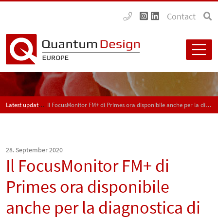
Contact
Latest updates
Il FocusMonitor FM+ di Primes ora disponibile anche per la diagnostica di sorgenti laser multi-kilowatt nei range spettrali verde e blu
28. September 2020
Il FocusMonitor FM+ di
Primes ora disponibile
anche per la diagnostica di