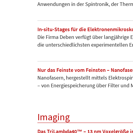
Anwendungen in der Spintro­nik, der Ther
In-situ-Stages für die Elektronenmikrosk
Die Firma Deben verfügt über langjährige E
die unterschied­lichsten experimentellen Er
Nur das Feinste vom Feinsten – Nanofase
Nanofasern, hergestellt mittels Elektrosp
– von Energie­speicherung über Filter un
Imaging
Das TriLambda40™ – 13 nm Voxelgröße i