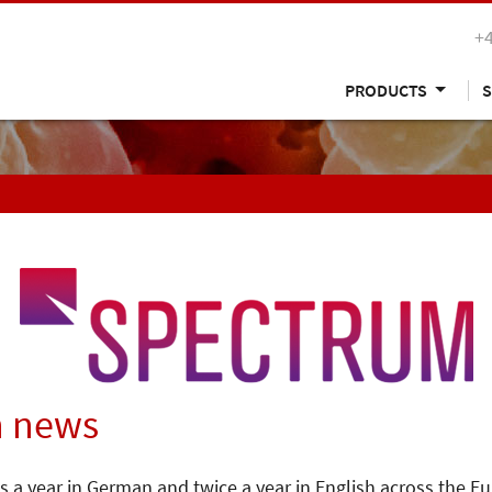
+
PRODUCTS
S
n news
s a year in German and twice a year in English across the E