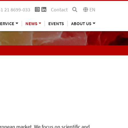
41 21 8699-033
Contact
EN
ERVICE
NEWS
EVENTS
ABOUT US
uropean market. We focus on scientific and