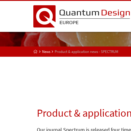
News
Product & application news - SPECTRUM
Product & applicatio
Our journal Spectrum is released four time