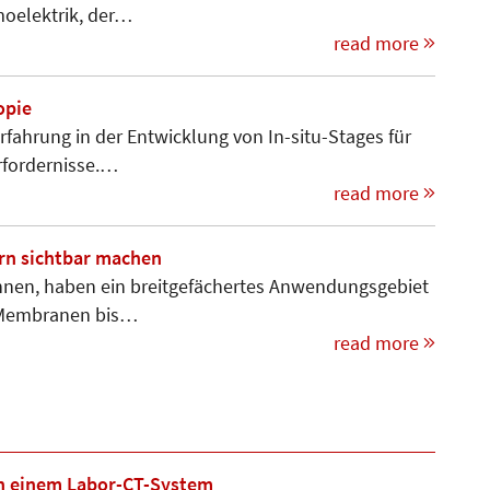
moelektrik, der…
read more
opie
rfahrung in der Entwicklung von In-situ-Stages für
for­dernis­se.…
read more
rn sichtbar machen
innen, haben ein breitgefächertes Anwendungsgebiet
d Membranen bis…
read more
n einem Labor-CT-System