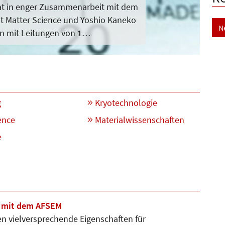
t in enger Zusammenarbeit mit dem
t Matter Science und Yoshio Kaneko
N
en mit Leitungen von 1…
g
Kryotechnologie
ence
Materialwissenschaften
e
n mit dem AFSEM
n vielversprechende Eigenschaf­ten für