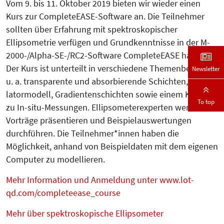
Vom 9. bis 11. Oktober 2019 bieten wir wieder einen
Kurs zur CompleteEASE-Software an. Die Teilnehmer
sollten über Erfahrung mit spektroskopischer
Ellipsometrie verfügen und Grundkenntnisse in der M-
2000-/Alpha-SE-/RC2-Software CompleteEASE haben.
Der Kurs ist unterteilt in verschiede­ne Themenbereiche,
Newsletter
u. a. transparente und absorbierende Schichten, Os­zil­
la­tormodell, Gradientenschichten sowie einem Kapitel
To top
zu In-situ-Mes­sun­gen. Ellipsometerexperten werden
Vorträge präsentieren und Beispiel­auswertungen
durchführen. Die Teil­nehmer*innen haben die
Möglichkeit, anhand von Beispieldaten mit dem eigenen
Computer zu modellieren.
Mehr Information und Anmeldung unter www.lot-
qd.com/completeease_course
Mehr über spektroskopische Ellipsometer