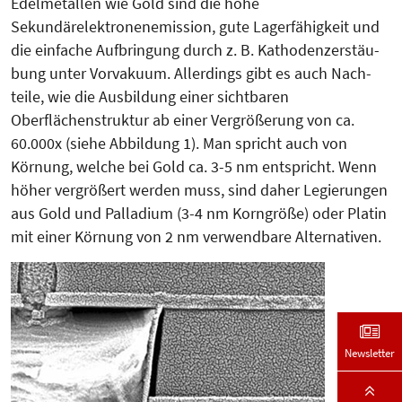
Edelmetallen wie Gold sind die hohe
Sekundärelektronenemission, gute Lagerfähigkeit und
die einfache Auf­­bringung durch z. B. Katho­den­­­zer­stäu­
bung unter Vorva­kuum. Aller­dings gibt es auch Nach­
teile, wie die Ausbildung einer sichtba­ren
Oberflächenstruktur ab einer Vergrößerung von ca.
60.000x (sie­he Abbildung 1). Man spricht auch von
Körnung, welche bei Gold ca. 3-5 nm entspricht. Wenn
höher vergrößert werden muss, sind daher Le­gie­rungen
aus Gold und Palla­dium (3-4 nm Korngröße) oder Platin
mit einer Körnung von 2 nm verwendbare Alternativen.
Newsletter