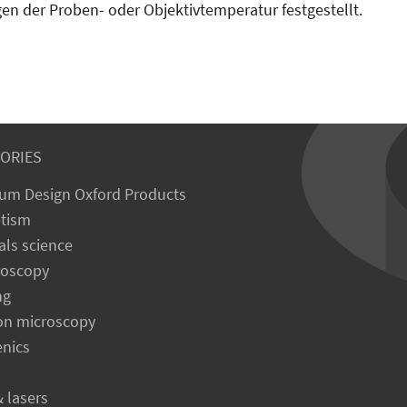
n der Proben- oder Ob­jektivtemperatur festgestellt.
ORIES
um Design Oxford Products
tism
als science
roscopy
ng
on microscopy
enics
& lasers