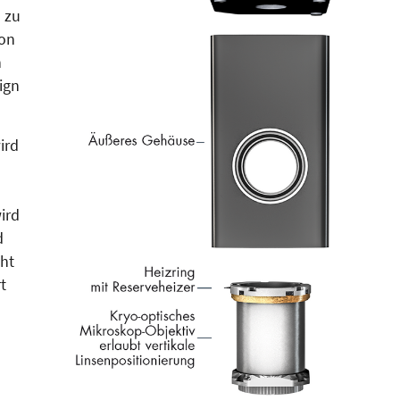
 zu
von
n
ign
ird
ird
d
cht
t