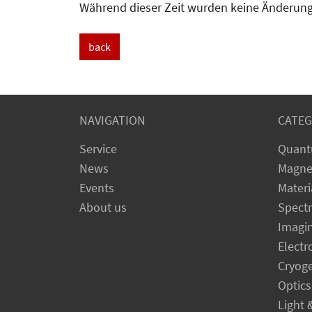
Während dieser Zeit wurden keine Änderunge
back
NAVIGATION
CATEG
Service
Quant
News
Magne
Events
Materi
About us
Spect
Imagi
Electr
Cryog
Optics
Light 