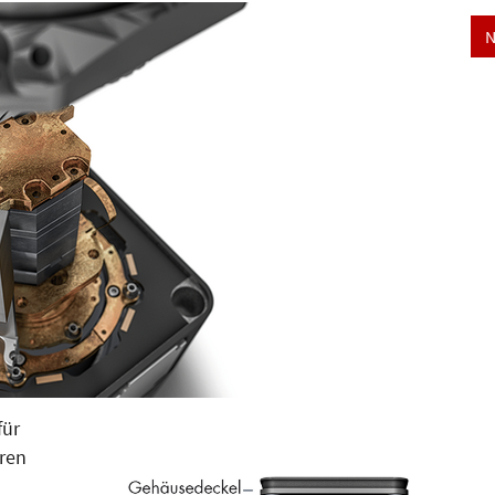
N
für
uren