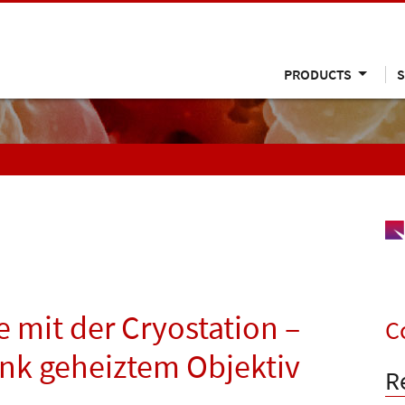
PRODUCTS
S
 mit der Cryostation –
C
dank geheiztem Objektiv
R