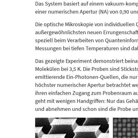
Das System basiert auf einem vakuum-kompa
einer numerischen Apertur (NA) von 0,90 un
Die optische Mikroskopie von individuellen 
außergewöhn­lichsten neuen Errungenschafte
speziell beim Ver­arbeiten von Quanteninfo
Mes­sungen bei tiefen Temperaturen sind da
Das gezeigte Experiment demonstriert beina
Mole­külen bei 3,5 K. Die Proben sind Stick­s
emittierende Ein-Pho­tonen-Quellen, die nur
höchster numerischer Apertur betrachtet we
ihren einfachen Zugang zum Probenraum aus. 
geht mit wenigen Handgriffen: Nur das Geh
und abnehmen und schon sind die Probe und 