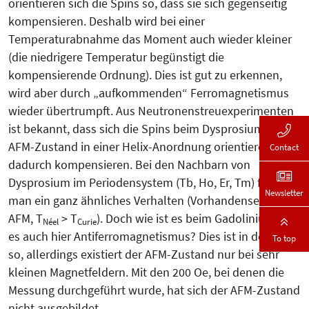
orientieren sich die Spins so, dass sie sich gegenseitig
kompensieren. Deshalb wird bei einer
Temperaturabnahme das Moment auch wieder kleiner
(die niedrigere Temperatur begünstigt die
kompensierende Ordnung). Dies ist gut zu erkennen,
wird aber durch „aufkommenden“ Ferromagnetismus
wieder übertrumpft. Aus Neutronenstreuexperimenten
ist bekannt, dass sich die Spins beim Dysprosium im
AFM-Zustand in einer Helix-Anordnung orientieren und
Contact
dadurch kompensieren. Bei den Nachbarn von
Dysprosium im Periodensystem (Tb, Ho, Er, Tm) findet
Newsletter
man ein ganz ähnliches Verhalten (Vorhandensein von
AFM, T
> T
). Doch wie ist es beim Gadolinium, gibt
Néel
Curie
es auch hier Antiferromagnetismus? Dies ist in der Tat
To top
so, allerdings existiert der AFM-Zustand nur bei sehr
kleinen Magnetfeldern. Mit den 200 Oe, bei denen die
Messung durchgeführt wurde, hat sich der AFM-Zustand
nicht ausgebildet.