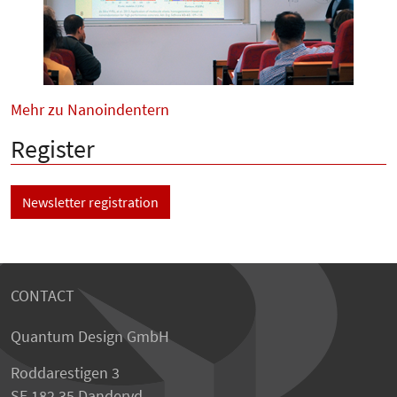
Mehr zu Nanoindentern
Register
Newsletter registration
CONTACT
Quantum Design GmbH
Roddarestigen 3
SE 182 35 Danderyd