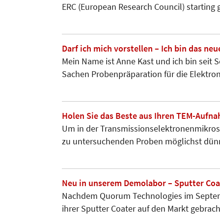
ERC (Euro­pean Research Council) starting 
Darf ich mich vorstellen – Ich bin das ne
Mein Name ist Anne Kast und ich bin seit 
Sachen Proben­präparation für die Elektro
Holen Sie das Beste aus Ihren TEM-Aufna
Um in der Transmissions­elektronen­mi­kro
zu untersuchenden Proben möglichst dün
Neu in unserem Demolabor – Sputter Coat
Nachdem Quorum Technologies im Septemb
ihrer Sputter Coater auf den Markt gebrac