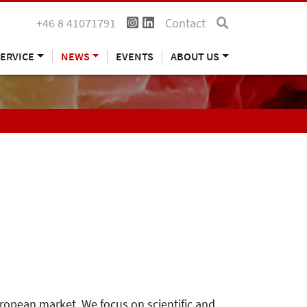
+46 8 41071791
Contact
ERVICE
NEWS
EVENTS
ABOUT US
uropean market. We focus on scientific and