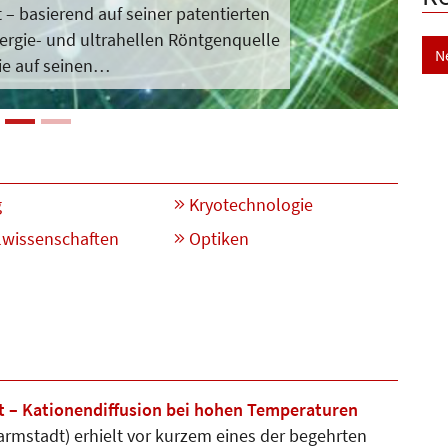
t – basierend auf seiner patentierten
rgie- und ultrahellen Röntgenquelle
N
ie auf seinen…
g
Kryotechnologie
lwissenschaften
Optiken
ät – Kationendiffusion bei hohen Temperaturen
m­stadt) erhielt vor kurzem eines der begehrten