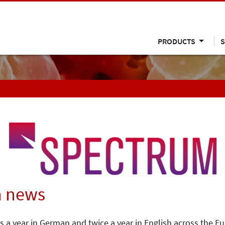
PRODUCTS
S
n news
s a year in German and twice a year in English across the E