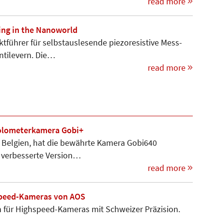
read more
ling in the Nanoworld
kt­führer für selbstauslesende piezoresistive Mess­
ntilevern. Die…
read more
bolometerkamera Gobi+
s Belgien, hat die bewährte Kamera Gobi640
ie verbesserte Version…
read more
hspeed-Kameras von AOS
n für Highspeed-Kameras mit Schweizer Präzision.