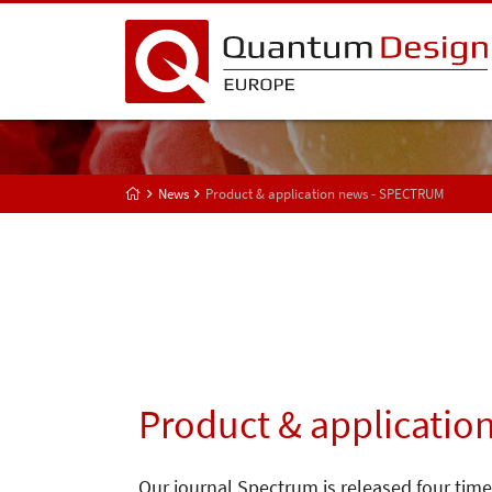
News
Product & application news - SPECTRUM
Product & applicatio
Our journal Spectrum is released four time