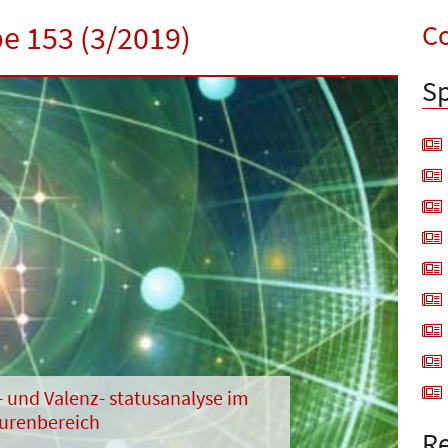
Co
be 153 (3/2019)
Sp
Next
und Valenz- ­sta­tusanalyse im
urenbereich
Re