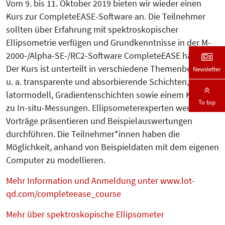
Vom 9. bis 11. Oktober 2019 bieten wir wieder einen
Kurs zur CompleteEASE-Software an. Die Teilnehmer
sollten über Erfahrung mit spektroskopischer
Ellipsometrie verfügen und Grundkenntnisse in der M-
2000-/Alpha-SE-/RC2-Software CompleteEASE haben.
Der Kurs ist unterteilt in verschiede­ne Themenbereiche,
Newsletter
u. a. transparente und absorbierende Schichten, Os­zil­
la­tormodell, Gradientenschichten sowie einem Kapitel
To top
zu In-situ-Mes­sun­gen. Ellipsometerexperten werden
Vorträge präsentieren und Beispiel­auswertungen
durchführen. Die Teil­nehmer*innen haben die
Möglichkeit, anhand von Beispieldaten mit dem eigenen
Computer zu modellieren.
Mehr Information und Anmeldung unter www.lot-
qd.com/completeease_course
Mehr über spektroskopische Ellipsometer