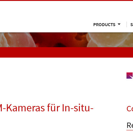
PRODUCTS
S
-Kameras für In-situ-
C
R