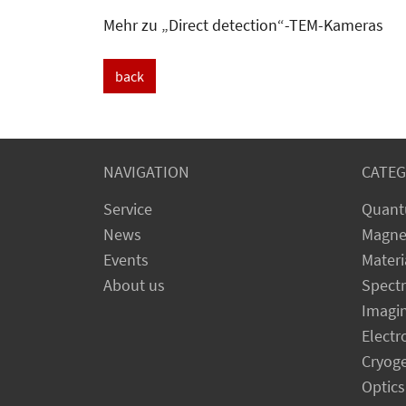
Mehr zu „Direct detection“-TEM-Kameras
back
NAVIGATION
CATEG
Service
Quant
News
Magne
Events
Materi
About us
Spect
Imagi
Electr
Cryog
Optics