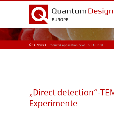
News
Product & application news - SPECTRUM
„Direct detection“-TEM
Experimente