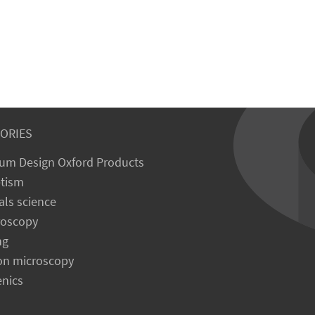
ORIES
um Design Oxford Products
tism
als science
roscopy
ng
on microscopy
enics