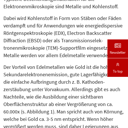
Elektronenmikroskopie sind Metalle und Kohlenstoff.
Dabei wird Kohlenstoff in Form von Stäben oder Fäden
verdampft und für Anwendungen wie energiedispersive
Röntgenspektroskopie (EDX), Electron Backscatter
Diffraction (EBSD) oder als Transmissionselek­
tronenmikroskopie (TEM)-Sup­port­film eingesetzt. Als
Newsletter
Metalle werden vor allem Edel­metalle verwendet.
Der Vorteil von Edelmetallen wie Gold ist die hohe
To top
Sekundarelektronen­emission, gu­­te Lagerfähigkeit und
die einfache Aufbringung durch z. B. Ka­tho­den­­
zerstäubung unter Vorva­kuum. Allerdings gibt es auch
Nach­teile, wie die Ausbildung einer sichtbaren
Oberflächenstruktur ab einer Ver­größerung von ca.
60.000x (s. Ab­bil­dung 1). Man spricht auch von Kör­nung,
welche bei Gold ca. 3-5 nm entspricht. Wenn höher
vergrößert werden muss, sind daher Le­gierungen aus