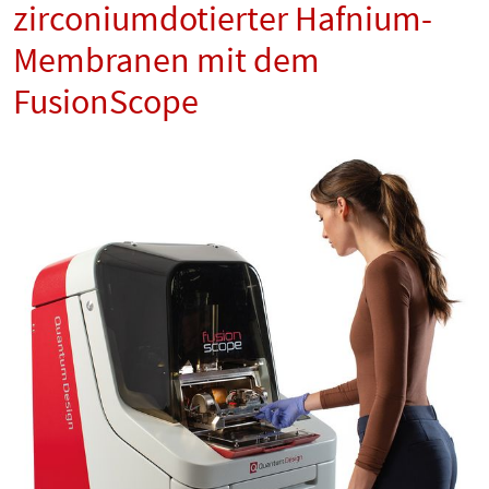
zirconiumdotierter Hafnium-
Membranen mit dem
FusionScope