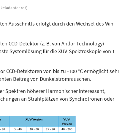
nkeladapter rot)
ten Ausschnitts erfolgt durch den Wechsel des Win­
n CCD-Detektor (z. B. von Andor Technology)
sste Sys­temlösung für die XUV-Spek­troskopie von 1
or CCD-Detektoren von bis zu -100 °C ermöglicht sehr
kanten Beitrag von Dunkel­strom­rauschen.
 der Spektren höherer Har­mo­nischer interessant,
suchungen an Strahlplätzen von Synchrotronen oder