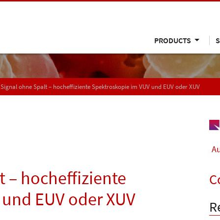
PRODUCTS
S
Signal ohne Spalt – hocheffiziente Spektroskopie im VUV und EUV oder XUV
Au
 – hocheffiziente
C
 und EUV oder XUV
R