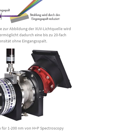
ie zur Abbildung der XUV-Lichtquelle wird
ermöglicht dadurch eine bis zu 20-fach
ensität ohne Eingangsspalt.
h für 1-200 nm von H+P Spectroscopy