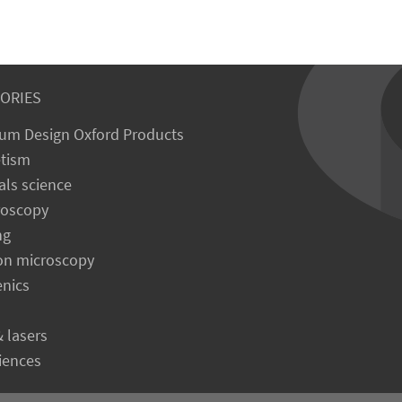
ORIES
um Design Oxford Products
tism
als science
roscopy
ng
on microscopy
enics
& lasers
ciences