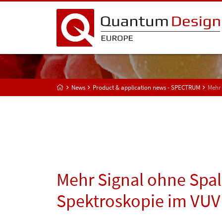
News
Product & application news - SPECTRUM
Mehr 
Mehr Signal ohne Spalt
Spektroskopie im VUV