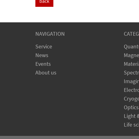
back
NAVIGATION
CATEG
Service
Quant
News
Magne
Events
Materi
About us
Spect
Imagi
Electr
Cryog
Optics
Light 
Life s