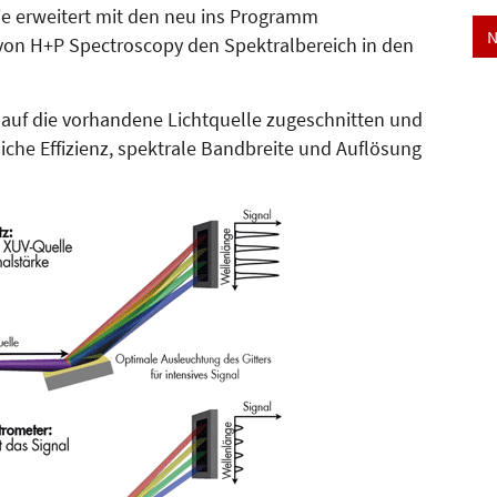
ie erweitert mit den neu ins Programm
N
 H+P Spec­tros­co­py den Spektralbereich in den
auf die vorhandene Licht­quel­le zugeschnitten und
che Effizienz, spektrale Bandbreite und Auflösung