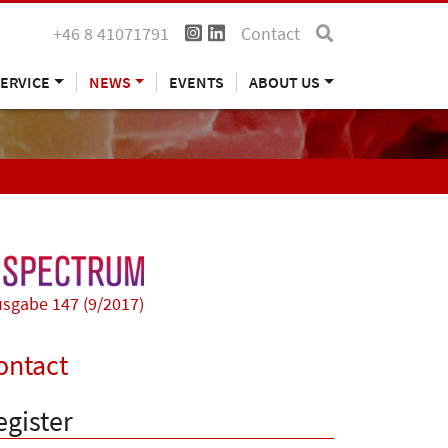
+46 8 41071791
Contact
ERVICE
NEWS
EVENTS
ABOUT US
sgabe 147 (9/2017)
ontact
egister