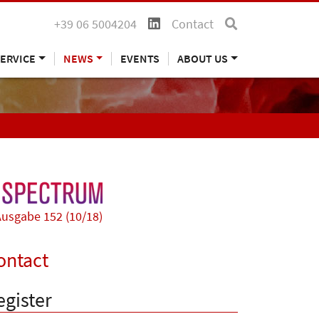
+39 06 5004204
Contact
ERVICE
NEWS
EVENTS
ABOUT US
usgabe 152 (10/18)
ontact
egister