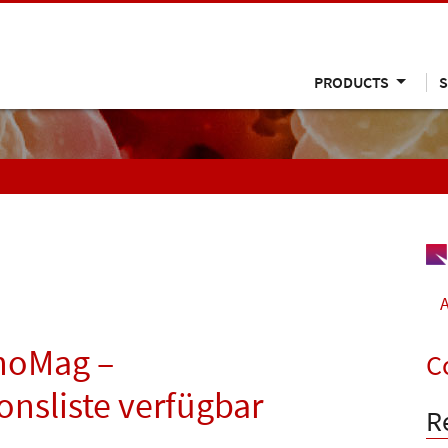
PRODUCTS
S
A
noMag –
C
ionsliste verfügbar
R