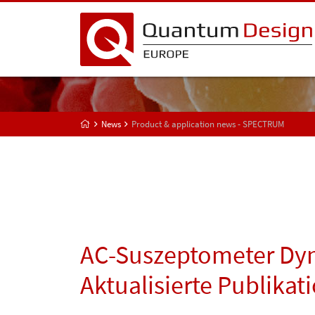
News
Product & application news - SPECTRUM
AC-Suszeptometer Dy
Aktualisierte Publikat