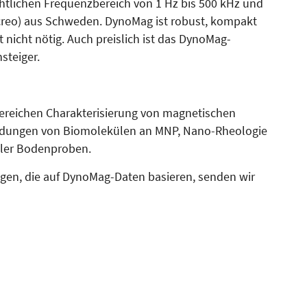
tlichen Frequenzbereich von 1 Hz bis 500 kHz und
creo) aus Schweden. DynoMag ist robust, kompakt
t nicht nötig. Auch preislich ist das DynoMag-
steiger.
ereichen Charakterisierung von magnetischen
­dun­gen von Biomolekülen an MNP, Nano-Rheologie
ller Bo­den­proben.
ngen, die auf Dy­no­Mag-Daten basieren, senden wir