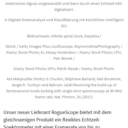
elektrisches Signal umgewandelt und dann durch einen Echtzeit-ADC
digitalisiert.
4: Digitale Datenanalyse und Klassifizierung mit künstlicher Intelligenz
(AI).
Bildnachweis: infinite spiral clock, liseykina /
iStock / Getty Images Plus; oscilloscope, RaymondAsiaPhotography /
Alamy Stock Photo; AI, Alexey Kotelnikov / Alamy Stock Photo; CPU,
Petr Bonek /
Alamy Stock Photo; GPU, Patrik Slezak / Alamy Stock Photo.
Ata Mahjoubfar Dmitry V. Churkin, Stéphane Barland, Neil Broderick,
Sergei K. Turitsyn and Bahram Jalali Resolving the build-up of
femtosecond mode-locking with single-shot spectroscopy at 90 MHz
frame rate. Nat. Photon. 10, (2017).
Unser neuer Lieferant RogueScope bietet mit dem
gleichnamigen Produkt ein flexibles Echtzeit-
Spektrometer mit einer Framerate von bis zu