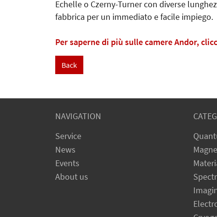
Echelle o Czerny-Turner con diverse lunghezze 
fabbrica per un immediato e facile impiego.
Per saperne di più sulle camere Andor, clic
Back
NAVIGATION
CATEG
Service
Quant
News
Magne
Events
Materi
About us
Spect
Imagi
Electr