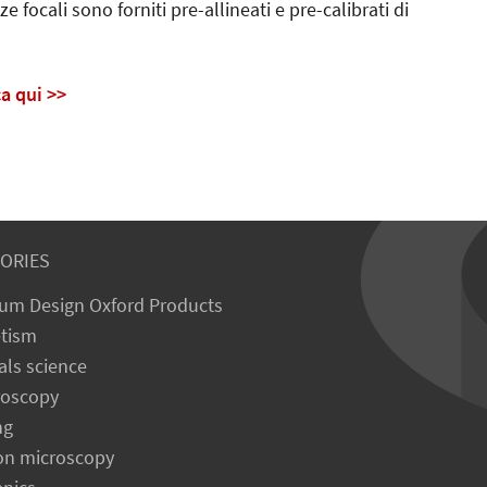
focali sono forniti pre-allineati e pre-calibrati di
ca qui >>
ORIES
um Design Oxford Products
tism
als science
roscopy
ng
on microscopy