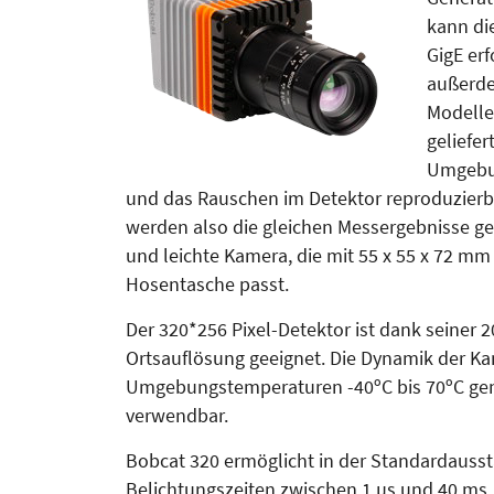
kann di
GigE er
außerde
Modelle
geliefer
Umgebun
und das Rauschen im Detektor reproduzierba
werden also die gleichen Messergebnisse geli
und leichte Kamera, die mit 55 x 55 x 72 m
Hosentasche passt.
Der 320*256 Pixel-Detektor ist dank seiner 
Ortsauflösung geeignet. Die Dynamik der Kam
Umgebungstemperaturen -40ºC bis 70ºC genu
verwendbar.
Bobcat 320 ermöglicht in der Stan­dardausst
Belich­tungs­zeiten zwischen 1 µs und 40 m