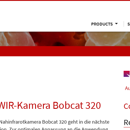
PRODUCTS
S
Au
SWIR-Kamera Bobcat 320
C
R
Nahinfrarotkamera Bobcat 320 geht in die nächste
ion. Zur optimalen Anpassung an die Anwendung