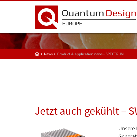
News
Product & application news - SPECTRUM
Jetzt auch gekühlt – 
Unsere 
Generat