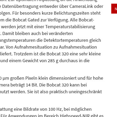
e Datenüber­tra­­gung entweder über CameraLink oder
N
folgen. Für besonders kurze Belichtungszeiten steht
m die Bobcat Gated zur Verfügung. Alle Bobcat-
 werden jetzt mit einer Temperaturstabilisierung
t. Damit bleiben auch bei veränderten
gstemperaturen die Detektortemperaturen gleich
r. Von Aufnahmesituation zu Aufnahmes­i­tuation
efert. Trotzdem ist die Bobcat 320 eine sehr kleine
m und einem Gewicht von 285 g durchaus in die
20 µm großen Pixeln klein dimensioniert und für hohe
era beträgt 14 Bit. Die Bobcat 320 kann bei
tzt werden. Sie ist also praktisch uneingeschränkt
attung eine Bildrate von 100 Hz, bei möglichen
s. Für Anwendungen im Bereich High­speed-NIR gibt es