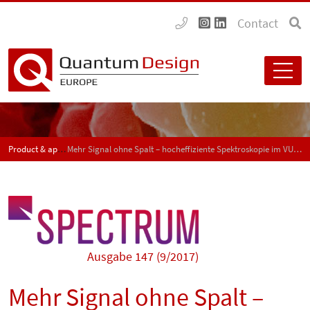
Contact
Product & application news - SPECTRUM
Mehr Signal ohne Spalt – hocheffiziente Spektroskopie im VUV und EUV oder XUV
Ausgabe 147 (9/2017)
Mehr Signal ohne Spalt –