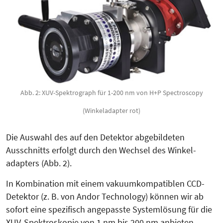
Abb. 2: XUV-Spektrograph für 1-200 nm von H+P Spectroscopy
(Winkeladapter rot)
Die Aus­wahl des auf den Detektor abgebildeten
Ausschnitts erfolgt durch den Wechsel des Win­kel­
adapters (Abb. 2).
In Kombination mit einem vakuumkompatiblen CCD-
Detektor (z. B. von Andor Technology) können wir ab
sofort eine spezifisch ange­passte Sys­temlösung für die
XUV-Spek­troskopie von 1 nm bis 200 nm anbieten.