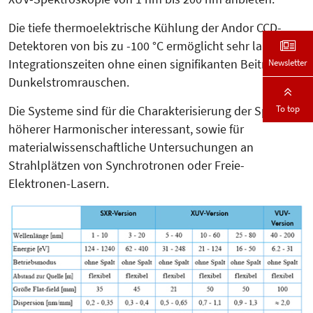
Die tiefe thermoelektrische Kühlung der Andor CCD-
Detektoren von bis zu -100 °C ermöglicht sehr lange
Newsletter
Integrationszeiten ohne einen signifikanten Beitrag von
Dunkel­strom­rauschen.
To top
Die Systeme sind für die Cha­rak­­te­risierung der Spektren
höherer Har­mo­nischer interessant, sowie für
materialwissenschaftliche Untersuchungen an
Strahlplätzen von Synchrotronen oder Freie-
Elektronen-Lasern.