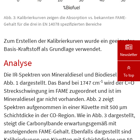
Abb. 3: Kalibrierkurven zeigen die Absorption vs. bekannten FAME-
Gehalt für die drei in EN 14078 spezifizierten Bereiche
Zum Erstellen der Kalibrierkurven wurde ein geeigneter
Basis-Kraftstoff als Grundlage verwendet.
Newsletter
Analyse
Die IR-Spektren von Mineraldiesel und Biodiesel sind in
To top
-1
Abb. 1 dargestellt. Das Band bei 1747 cm
wird der C=O
Streckschwingung im FAME zugeordnet und ist im
Mineraldiesel gar nicht vorhanden. Abb. 2 zeigt
Spektren aufgenommen in einer Küvette mit 500 µm
Schichtdicke in der CO-Region. Wie in Abb. 3 dargestellt,
steigt die Carbonylbande erwartungsgemäß mit
ansteigendem FAME-Gehalt. Ebenfalls dargestellt sind
Kalibrierkurven von Küvetten mit Schichtdicken von 50