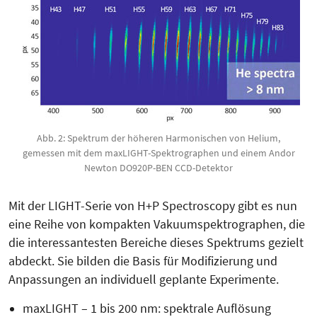
Abb. 2: Spektrum der höheren Harmonischen von Helium,
gemessen mit dem maxLIGHT-Spektrographen und einem Andor
Newton DO920P-BEN CCD-Detektor
Mit der LIGHT-Serie von H+P Spectroscopy gibt es nun
eine Reihe von kompakten Vakuumspektrographen, die
die interessantesten Bereiche dieses Spektrums gezielt
abdeckt. Sie bilden die Basis für Modifizie­rung und
Anpassungen an individuell geplante Experimente.
maxLIGHT – 1 bis 200 nm: spektrale Auflösung