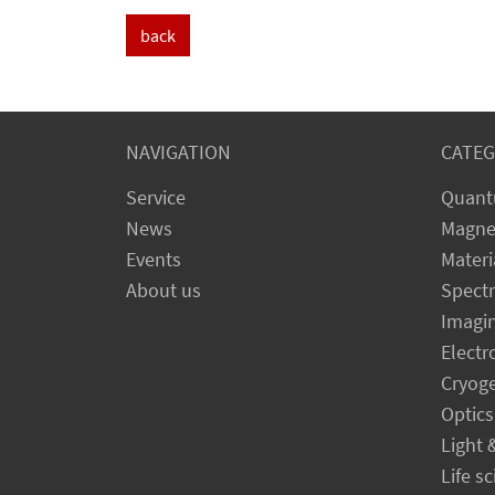
back
NAVIGATION
CATEG
Service
Quant
News
Magne
Events
Materi
About us
Spect
Imagi
Electr
Cryog
Optics
Light 
Life s