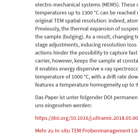
electro-mechanical systems (MEMS). These del
temperatures up to 1300 °C can be reached w
original TEM spatial resolution: indeed, ato
Previously, the thermal expansion of suspe
the sample (bulging). As a result, changing 
stage adjustments, inducing resolution loss 
actions hinder the possibility to capture f
carrier, however, keeps the sample at consta
it enables energy dispersive x-ray spectros
temperature of 1000 °C, with a drift rate do
features a temperature homogeneity up to 
Das Paper ist unter folgender DOI permanen
uns ein­gesehen werden:
https://doi.org/10.1016/j.ultramic.2018.05.0
Mehr zu In-situ TEM Probenmanagement L