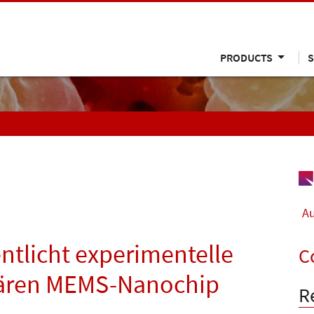
PRODUCTS
S
Au
ntlicht experimentelle
C
nären MEMS-Nanochip
R