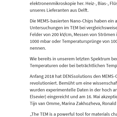
elektronen­mikro­skopie her. Heiz-, Bias-, Fl
unseres Lieferanten aus Delft.
Die MEMS-basierten Nano-Chips haben ein a
Untersuchungen im TEM bei vergleichsweise
Felder von 200 kV/cm, Messen von Strömen i
1000 mbar oder Temperatursprünge von 1000
nennen.
Wie bereits in unserem letzten Spek­trum beri
Tempe­ra­tu­ren oder bei beträchtlichen Tem­pe
Anfang 2018 hat DENSsolutions den MEMS-Ch
revolutioniert. Bemüht um eine wissenschaf
wurden experimentelle Daten in der hoch ang
Elsevier) ein­gereicht und am 16. Mai akzepti
Tijn van Omme, Marina Zakhozheva, Ronald G
„The TEM is a powerful tool for materials c