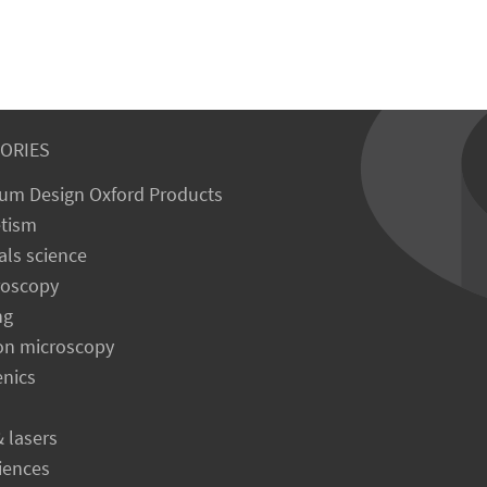
ORIES
um Design Oxford Products
tism
als science
roscopy
ng
on microscopy
enics
& lasers
ciences