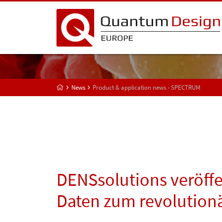
News
Product & application news - SPECTRUM
DENSsolutions veröffe
Daten zum revolutio