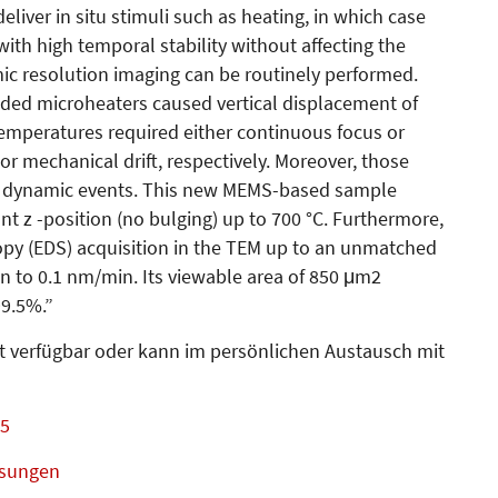
iver in situ stimuli such as heating, in which case
ith high temporal stability without affecting the
mic resolution imaging can be routinely performed.
nded microheaters caused vertical displacement of
temperatures required either continuous focus or
or mechanical drift, respectively. Moreover, those
ast dynamic events. This new MEMS-based sample
nt z -position (no bulging) up to 700 °C. Furthermore,
copy (EDS) acquisition in the TEM up to an unmatched
wn to 0.1 nm/min. Its viewable area of 850 μm2
99.5%.”
t verfügbar oder kann im persönlichen Austausch mit
05
ösungen