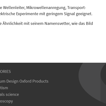
e Wellenleiter, Mikro­­wel­len­anregung, Transport­
trische Ex­peri­mente mit geringem Signal geeignet.
 Ähnlichkeit mit seinem Namensvetter, wie das Bild
ORIES
um Design Oxford Products
tism
als science
roscopy