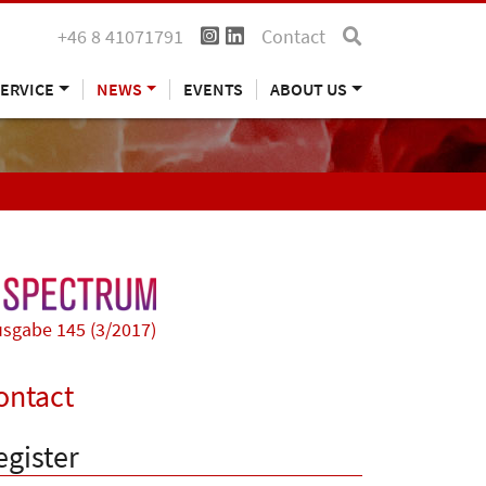
+46 8 41071791
Contact
ERVICE
NEWS
EVENTS
ABOUT US
sgabe 145 (3/2017)
ontact
egister