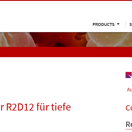
PRODUCTS
S
Au
r R2D12 für tiefe
C
R