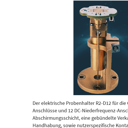
Der elektrische Probenhalter R2-D12 für die 
Anschlüsse und 12 DC-Nieder­fre­quenz-Anschl
Ab­schir­mungsschicht, eine gebündelte Verk
Hand­habung, sowie nutzer­spezifische Kon­ta