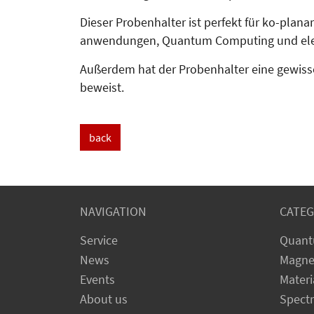
Dieser Probenhalter ist perfekt für ko-planar
anwen­dungen, Quan­tum Computing und elek­
Außerdem hat der Probenhalter eine gewisse
beweist.
back
NAVIGATION
CATEG
Service
Quant
News
Magne
Events
Materi
About us
Spect