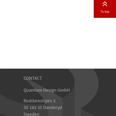
To top
CONTACT
Quantum Design GmbH
Roddarestigen 3
SE 182 35 Danderyd
Sweden