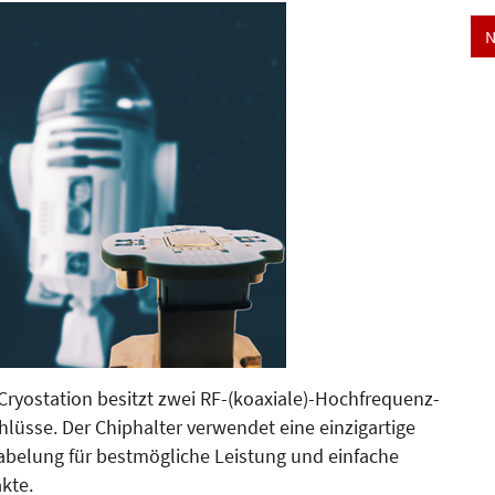
N
Cryostation besitzt zwei RF-(koaxiale)-Hoch­fre­quenz-
üsse. Der Chip­hal­ter verwendet eine einzigartige
a­belung für bestmögliche Leis­tung und einfache
kte.