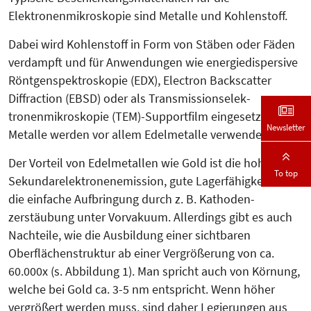
Elektronenmikroskopie sind Metalle und Kohlenstoff.
Dabei wird Kohlenstoff in Form von Stäben oder Fäden
verdampft und für Anwendungen wie energiedispersive
Röntgenspektroskopie (EDX), Electron Backscatter
Diffraction (EBSD) oder als Transmissionselek­
tronenmikroskopie (TEM)-Sup­port­film eingesetzt. Als
Newsletter
Metalle werden vor allem Edel­metalle verwendet.
Der Vorteil von Edelmetallen wie Gold ist die hohe
To top
Sekundarelektronen­emission, gu­­te Lagerfähigkeit und
die einfache Aufbringung durch z. B. Ka­tho­den­­
zerstäubung unter Vorva­kuum. Allerdings gibt es auch
Nach­teile, wie die Ausbildung einer sichtbaren
Oberflächenstruktur ab einer Ver­größerung von ca.
60.000x (s. Ab­bil­dung 1). Man spricht auch von Kör­nung,
welche bei Gold ca. 3-5 nm entspricht. Wenn höher
vergrößert werden muss, sind daher Le­gierungen aus