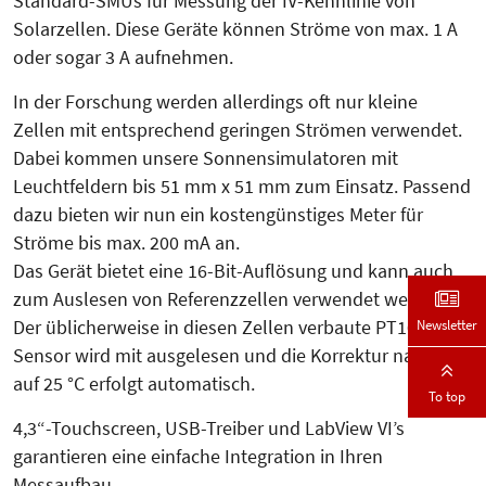
Standard-SMUs für Messung der IV-Kennlinie von
Solarzellen. Diese Geräte können Strö­me von max. 1 A
oder sogar 3 A aufnehmen.
In der Forschung werden allerdings oft nur kleine
Zellen mit entsprechend geringen Strömen verwendet.
Dabei kommen unsere Sonnensimulatoren mit
Leuchtfeldern bis 51 mm x 51 mm zum Einsatz. Passend
dazu bieten wir nun ein kostengünstiges Meter für
Ströme bis max. 200 mA an.
Das Gerät bietet eine 16-Bit-Auflösung und kann auch
zum Auslesen von Referenzzellen verwendet werden.
Der üblicherweise in diesen Zellen verbaute PT100-
Newsletter
Sensor wird mit ausgelesen und die Korrektur nach STC
auf 25 °C erfolgt automatisch.
To top
4,3“-Touchscreen, USB-Treiber und LabView VI’s
garantieren eine einfache Integration in Ihren
Messaufbau.