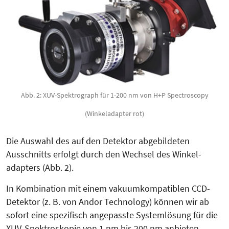
Abb. 2: XUV-Spektrograph für 1-200 nm von H+P Spectroscopy
(Winkeladapter rot)
Die Aus­wahl des auf den Detektor abgebildeten
Ausschnitts erfolgt durch den Wechsel des Win­kel­
adapters (Abb. 2).
In Kombination mit einem vakuumkompatiblen CCD-
Detektor (z. B. von Andor Technology) können wir ab
sofort eine spezifisch ange­passte Sys­temlösung für die
XUV-Spek­troskopie von 1 nm bis 200 nm anbieten.