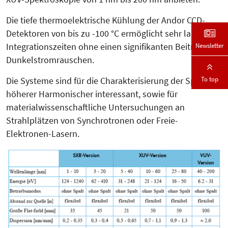
Die tiefe thermoelektrische Kühlung der Andor CCD-
Detektoren von bis zu -100 °C ermöglicht sehr lange
Newsletter
Integrationszeiten ohne einen signifikanten Beitrag von
Dunkel­strom­rauschen.
To top
Die Systeme sind für die Cha­rak­­te­risierung der Spektren
höherer Har­mo­nischer interessant, sowie für
materialwissenschaftliche Untersuchungen an
Strahlplätzen von Synchrotronen oder Freie-
Elektronen-Lasern.