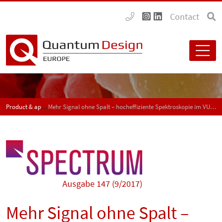
Contact
Product & application news - SPECTRUM
Mehr Signal ohne Spalt – hocheffiziente Spektroskopie im VUV und EUV oder XUV
Ausgabe 147 (9/2017)
Mehr Signal ohne Spalt –