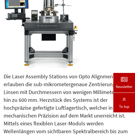
Die Laser Assembly Stations von Op­to Alignment
erlauben die sub-mi­­krometergenaue Zentrierung von
Newsletter
Linsen mit Durchmessern von wenigen Millimetern bis
hin zu 600 mm. Herzstück des Systems ist der
To top
hochpräzise gefertigte Luftlagertisch, welcher in seiner
mechanischen Prä­zi­sion auf dem Markt unerreicht ist.
Mittels eines flexiblen Laser-Mo­duls werden
Wellenlängen vom sichtba­ren Spektralbereich bis zum