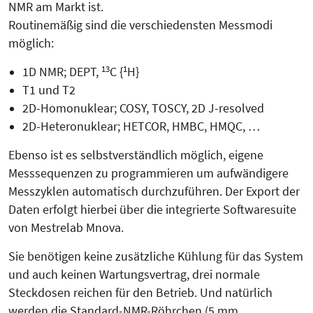
NMR am Markt ist.
Routinemäßig sind die verschieden­sten Messmodi
möglich:
13
1
1D NMR; DEPT,
C {
H}
T1 und T2
2D-Homonuklear; COSY, TOSCY, 2D J-resolved
2D-Heteronuklear; HETCOR, HMBC, HMQC, …
Ebenso ist es selbstverständlich möglich, eigene
Messsequenzen zu programmieren um aufwändigere
Mess­zyklen automatisch durchzuführen. Der Export der
Daten erfolgt hierbei über die integrierte Softwaresuite
von Mestrelab Mnova.
Sie benötigen keine zusätzliche Küh­lung für das System
und auch keinen Wartungsvertrag, drei normale
Steckdosen reichen für den Betrieb. Und natürlich
werden die Standard-NMR-Röhrchen (5 mm