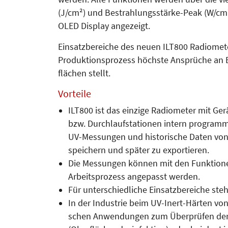
(J/cm²) und Bestrahlungsstärke-Peak (W/cm
OLED Display angezeigt.
Einsatzbereiche des neuen ILT800 Radiomete
Produktionsprozess höchste Ansprüche an Be
flächen stellt.
Vorteile
ILT800 ist das einzige Radiometer mit Ger
bzw. Durchlaufstationen intern programm
UV-Messungen und historische Daten von 
speichern und später zu exportieren.
Die Messungen können mit den Funktionen
Arbeitsprozess angepasst werden.
Für unterschiedliche Einsatzbereiche ste
In der Industrie beim UV-Inert-Här­­ten von 
schen An­wendungen zum Über­prüfen de