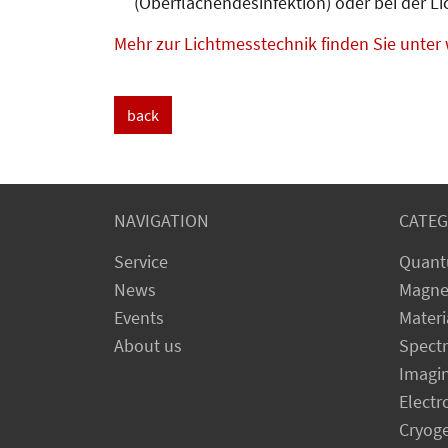
(Ober­flä­chen­desinfektion) oder bei der L
Mehr zur Lichtmesstechnik finden Sie unter
back
NAVIGATION
CATEG
Service
Quant
News
Magne
Events
Materi
About us
Spect
Imagi
Electr
Cryog