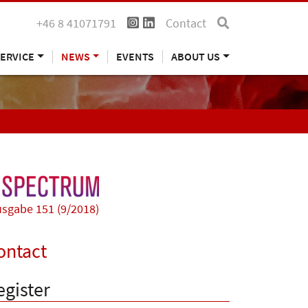
+46 8 41071791
Contact
ERVICE
NEWS
EVENTS
ABOUT US
sgabe 151 (9/2018)
ontact
egister