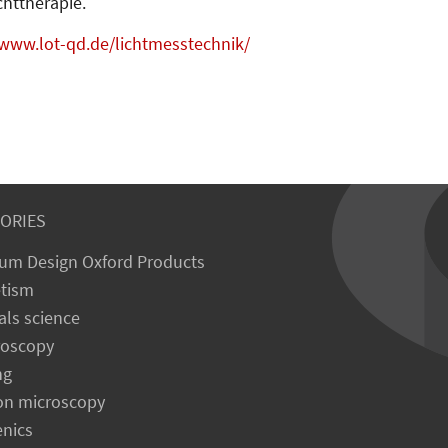
ichttherapie.
 www.lot-qd.de/lichtmesstechnik/
ORIES
um Design Oxford Products
tism
als science
roscopy
ng
on microscopy
enics