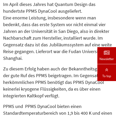
Im April dieses Jahres hat Quantum Design das
hundertste PPMS DynaCool ausgeliefert.
Eine enorme Leistung, insbesondere wenn man
bedenkt, dass das erste System vor nicht einmal vier
Jahren an der Universität in San Diego, also in direkter
Nachbarschaft zum Hersteller, installiert wurde. Im
Gegensatz dazu ist das Jubiläumssystem auf eine weite
Reise gegangen. Lieferort war die Fudan Universität in
Shanghai.
Newsletter
Zu diesem Erfolg haben auch der Bekanntheitsgrad und
der gute Ruf des PPMS beigetragen. Im Gegensatz zum
To top
herkömmlichen PPMS benötigt das PPMS DynaCool
keinerlei kryogene Flüssigkeiten, da es über einen
integrierten Kaltkopf verfügt.
PPMS und PPMS DynaCool bieten einen
Standardtemperaturbereich von 1,9 bis 400 K und einen