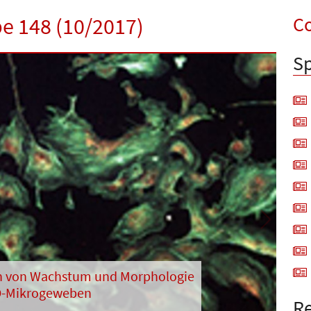
Co
be 148 (10/2017)
Sp
Next
n von Wachstum und Morphologie
D-Mikrogeweben
Re