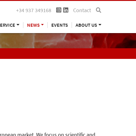
+34 937 349168
Contact
ERVICE
NEWS
EVENTS
ABOUT US
uropean market. We focus on scientific and