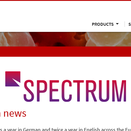
PRODUCTS
S
n news
s a year in German and twice a year in English across the E