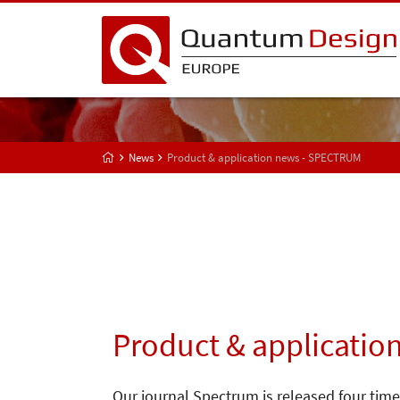
News
Product & application news - SPECTRUM
Product & applicatio
Our journal Spectrum is released four time