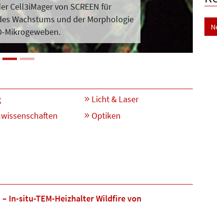
er Cell3iMager von SCREEN für
des Wachstums und der Morpho­logie
N
D-Mikrogeweben.
g
Licht & Laser
lwissenschaften
Optiken
– In-situ-TEM-Heizhalter Wildfire von