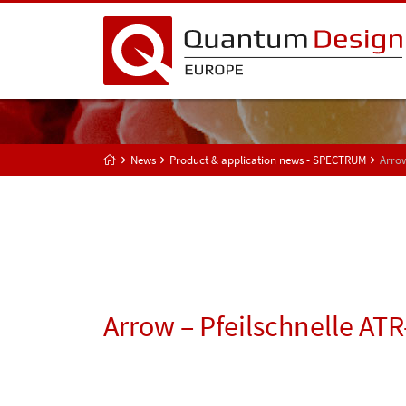
News
Product & application news - SPECTRUM
Arrow
Arrow – Pfeilschnelle AT