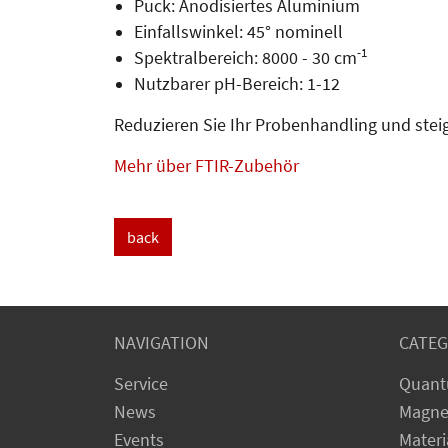
Puck: Anodisiertes Aluminium
Einfallswinkel: 45° nominell
-1
Spektralbereich: 8000 - 30 cm
Nutzbarer pH-Bereich: 1-12
Reduzieren Sie Ihr Probenhandling und steig
Mehr über FTIR-Zubehör
back
NAVIGATION
CATEG
Service
Quant
News
Magne
Events
Materi