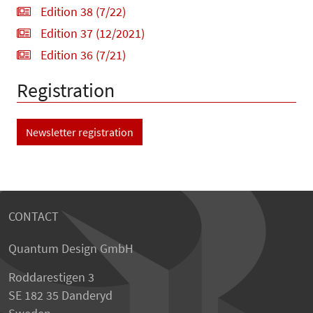
Edition 38 (7/22)
Edition 37 (12/2021)
Edition 36 (7/21)
Registration
Newsletter registration
CONTACT
Quantum Design GmbH
Roddarestigen 3
SE 182 35 Danderyd