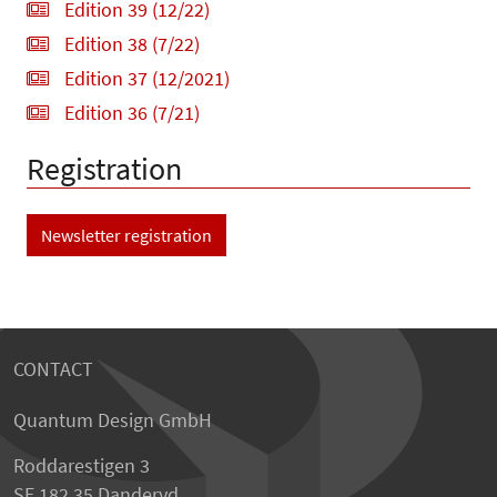
Edition 39 (12/22)
Edition 38 (7/22)
Edition 37 (12/2021)
Edition 36 (7/21)
Registration
Newsletter registration
CONTACT
Quantum Design GmbH
Roddarestigen 3
SE 182 35 Danderyd