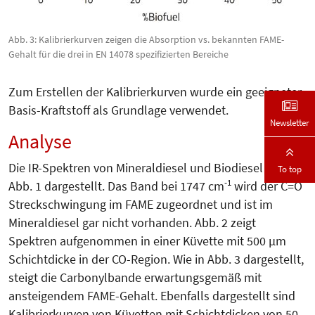
Abb. 3: Kalibrierkurven zeigen die Absorption vs. bekannten FAME-
Gehalt für die drei in EN 14078 spezifizierten Bereiche
Zum Erstellen der Kalibrierkurven wurde ein geeigneter
Basis-Kraftstoff als Grundlage verwendet.
Newsletter
Analyse
Die IR-Spektren von Mineraldiesel und Biodiesel sind in
To top
-1
Abb. 1 dargestellt. Das Band bei 1747 cm
wird der C=O
Streckschwingung im FAME zugeordnet und ist im
Mineraldiesel gar nicht vorhanden. Abb. 2 zeigt
Spektren aufgenommen in einer Küvette mit 500 µm
Schichtdicke in der CO-Region. Wie in Abb. 3 dargestellt,
steigt die Carbonylbande erwartungsgemäß mit
ansteigendem FAME-Gehalt. Ebenfalls dargestellt sind
Kalibrierkurven von Küvetten mit Schichtdicken von 50