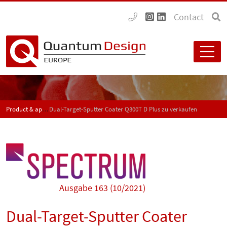
Contact
Product & application news - SPECTRUM
Dual-Target-Sputter Coater Q300T D Plus zu verkaufen
Ausgabe 163 (10/2021)
Dual-Target-Sputter Coater