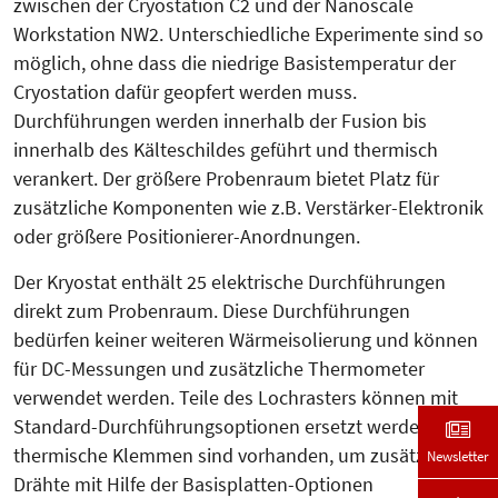
zwischen der Cryostation C2 und der Nanoscale
Workstation NW2. Unterschiedliche Experimente sind so
möglich, ohne dass die niedrige Basistemperatur der
Cryostation dafür geopfert werden muss.
Durchführungen werden inner­halb der Fusion bis
innerhalb des Kälteschildes geführt und thermisch
verankert. Der größere Pro­benraum bietet Platz für
zusätzliche Komponenten wie z.B. Verstär­ker-Elektronik
oder größere Positio­nierer-Anordnungen.
Der Kryostat enthält 25 elektri­sche Durchführungen
direkt zum Pro­ben­raum. Diese Durchfüh­rungen
bedürfen keiner weiteren Wärme­isolierung und können
für DC-Mes­sungen und zusätzliche Thermo­meter
verwendet werden. Teile des Lochrasters können mit
Standard-Durchführungsoptionen ersetzt werden. Vier
thermische Klem­men sind vorhanden, um zusätzliche
Newsletter
Drähte mit Hilfe der Basisplatten-Optionen