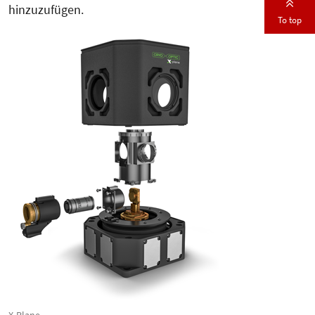
hinzuzufügen.
To top
X-Plane