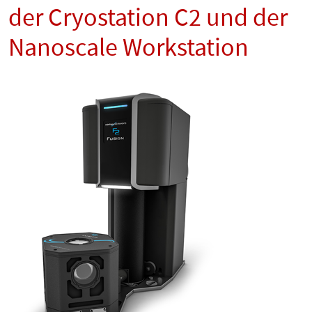
der Cryostation C2 und der
Nanoscale Workstation