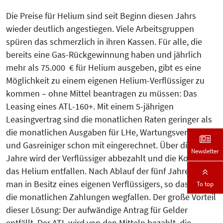
Die Preise für Helium sind seit Beginn diesen Jahrs
wieder deutlich angestiegen. Viele Arbeitsgruppen
spüren das schmerzlich in ihren Kassen. Für alle, die
bereits eine Gas-Rückgewinnung haben und jährlich
mehr als 75.000 € für Helium ausgeben, gibt es eine
Möglichkeit zu einem eigenen Helium-Verflüssiger zu
kommen – ohne Mittel beantragen zu müssen: Das
Leasing eines ATL-160+. Mit einem 5-jährigen
Leasingvertrag sind die monatlichen Raten geringer als
die monatlichen Ausgaben für LHe, Wartungsvertrag
und Gasreiniger schon mit eingerechnet. Über die fünf
Newsletter
Jahre wird der Verflüssiger abbezahlt und die Kosten für
das Helium entfallen. Nach Ablauf der fünf Jahre ist
man in Besitz eines eigenen Verflüssigers, so dass auch
To top
die monatlichen Zahlungen wegfallen. Der große Vorteil
dieser Lösung: Der aufwändige Antrag für Gelder
entfällt. Der ATL wird von den Mitteln bezahlt, die