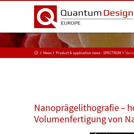
News
Product & application news - SPECTRUM
Nano
Nanoprägelithografie –
Volumenfertigung von N