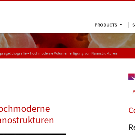
PRODUCTS
S
prägelithografie – hochmoderne Volumenfertigung von Nanostrukturen
A
 hochmoderne
C
anostrukturen
R