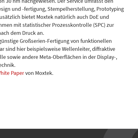
von 30 nm nachgewiesen. Der Service umfasst den
ign und -fertigung, Stempelherstellung, Prototyping
sätzlich bietet Moxtek natürlich auch DoE und
en mit statistischer Prozesskontrolle (SPC) zur
nach dem Druck an.
ngünstige Großserien-Fertigung von funktionellen
sind hier beispielsweise Wellenleiter, diffraktive
alle sowie andere Meta-Oberflächen in der Display-,
echnik.
hite Paper
von Moxtek.