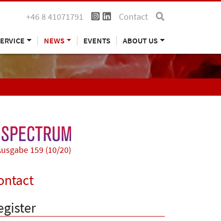
+46 8 41071791
Contact
ERVICE
NEWS
EVENTS
ABOUT US
usgabe 159 (10/20)
ontact
egister