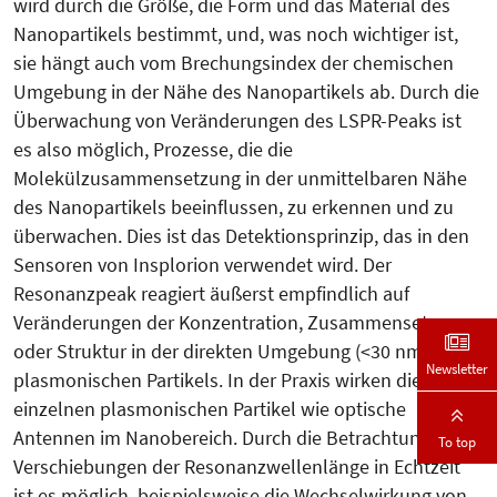
wird durch die Größe, die Form und das Material des
Nanopartikels bestimmt, und, was noch wichtiger ist,
sie hängt auch vom Brechungsindex der chemischen
Umgebung in der Nähe des Nanopartikels ab. Durch die
Überwachung von Veränderungen des LSPR-Peaks ist
es also möglich, Prozesse, die die
Molekülzusammensetzung in der unmittelbaren Nähe
des Nanopartikels beeinflussen, zu erkennen und zu
überwachen. Dies ist das Detektionsprinzip, das in den
Sensoren von Insplorion verwendet wird. Der
Resonanzpeak reagiert äußerst empfindlich auf
Veränderungen der Konzentration, Zusammensetzung
oder Struktur in der direkten Umgebung (<30 nm) des
Newsletter
plasmonischen Partikels. In der Praxis wirken die
einzelnen plasmonischen Partikel wie optische
Antennen im Nanobereich. Durch die Betrachtung von
To top
Verschiebungen der Resonanzwellenlänge in Echtzeit
ist es möglich, beispielsweise die Wechselwirkung von