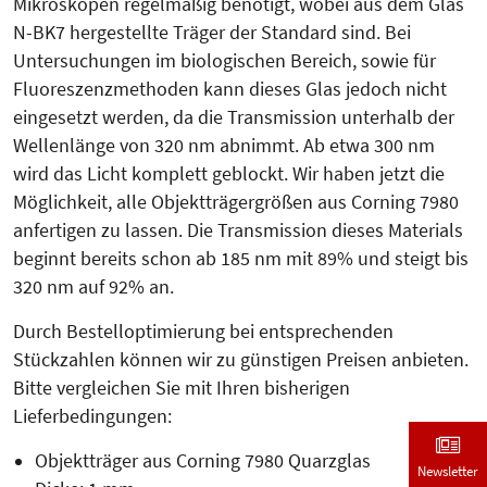
Mikroskopen regel­mä­­ßig benötigt, wobei aus dem Glas
N-BK7 hergestellte Träger der Stan­dard sind. Bei
Untersuchungen im biolo­gischen Bereich, sowie für
Fluoreszenz­methoden kann dieses Glas jedoch nicht
eingesetzt werden, da die Transmission unterhalb der
Wellenlänge von 320 nm abnimmt. Ab etwa 300 nm
wird das Licht komplett geblockt. Wir haben jetzt die
Möglichkeit, alle Objektträgergrößen aus Corning 7980
anfertigen zu lassen. Die Transmission dieses Materials
beginnt bereits schon ab 185 nm mit 89% und steigt bis
320 nm auf 92% an.
Durch Bestelloptimierung bei entsprechenden
Stückzahlen können wir zu günstigen Preisen anbieten.
Bitte vergleichen Sie mit Ihren bisherigen
Lieferbedingungen:
Objektträger aus Corning 7980 Quarzglas
Newsletter