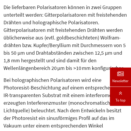
Die lieferbaren Polarisatoren können in zwei Gruppen
unterteilt werden: Gitterpolarisatoren mit freistehenden
Drähten und holographische Pola­risatoren.
Gitterpolarisatoren mit freistehenden Drähten werden
üblicher­wei­se aus (evtl. goldbeschichteten) Wolfram­
drähten bzw. Kupfer/Beryl­lium mit Durchmessern von 5
bis 50 µm und Drahtabständen zwischen 12,5 µm und
1,8 mm hergestellt und sind damit für den
Wellenlängenbereich 20 µm bis >10 mm konfigurierbar.
Bei holographischen Polarisatoren wird eine
Newsletter
Photoresist-Beschichtung auf einem entsprechenden
IR-transparenten Sub­strat mit einem interferometrisch
To top
erzeugten Interferenzmuster (monochromatische
Lichtquelle) beleuchtet. Nach dem Entwickeln besitzt
der Photoresist ein sinusförmiges Profil auf das im
Vakuum unter einem entsprechenden Winkel